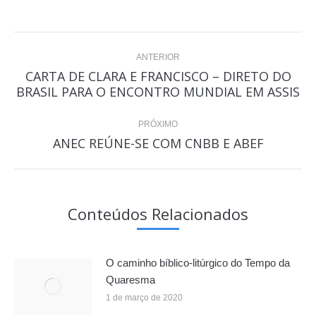
Navegação
ANTERIOR
de
CARTA DE CLARA E FRANCISCO – DIRETO DO
Post
BRASIL PARA O ENCONTRO MUNDIAL EM ASSIS
post:
anterior:
PRÓXIMO
ANEC REÚNE-SE COM CNBB E ABEF
Próximo
post:
Conteúdos Relacionados
O caminho bíblico-litúrgico do Tempo da
Quaresma
1 de março de 2020