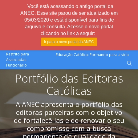
Você está acessando o antigo portal da
ANEC. Esse site parou de ser atualizado em
05/03/2020 e está disponível para fins de
arquivo e consulta. Acesse o novo portal
clicando no link a seguir:
Ir para o novo portal da ANEC
Restrito para
Educação Católica: Formando para a vida
Associadas
Funcionário
Portfólio das Editoras
Católicas
A ANEC apresenta o portfólio das
editoras parceiras com o objetivo
de fortalecê-las e de renovar o seu
compromisso com a busca
permanente da qualidade da