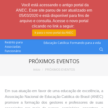
Você está acessando o antigo portal da
ANEC. Esse site parou de ser atualizado em
05/03/2020 e está disponível para fins de
arquivo e consulta. Acesse o novo portal
clicando no link a seguir:
Ir para o novo portal da ANEC
Restrito para
Educação Católica: Formando para a vida
Associadas
Funcionário
PRÓXIMOS EVENTOS
Você está aqui:
Início
PRÓXIMOS EVENTOS
Em sua atuação em favor de uma educação de excelência, a
Associação Nacional de Educação Católica do Brasil (ANEC)
promove a formação dos gestores e professores de suas