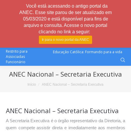
Você está acessando o antigo portal da
ANEC. Esse site parou de ser atualizado em
05/03/2020 e está disponível para fins de
arquivo e consulta. Acesse o novo portal
clicando no link a seguir:
Ir para o novo portal da ANEC
Restrito para
Educação Católica: Formando para a vida
Associadas
Funcionário
ANEC Nacional – Secretaria Executiva
Você está aqui:
Início
ANEC Nacional – Secretaria Executiva
ANEC Nacional – Secretaria Executiva
A Secretaria Executiva é o órgão representativo da Diretoria, a
quem compete assistir direta e imediatamente aos membros