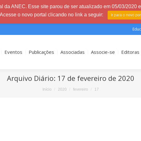
l da ANEC. Esse site parou de ser atualizado em 05/03/2020 e 
 Acesse o novo portal clicando no link a seguir:
Ir para o novo po
Educ
Eventos
Publicações
Associadas
Associe-se
Editoras
Arquivo Diário:
17 de fevereiro de 2020
Início
2020
fevereiro
17