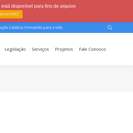
está disponível para fins de arquivo
rtal da ANEC
ação Católica: Formando para a vida
Legislação
Serviços
Projetos
Fale Conosco