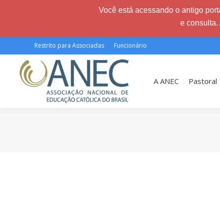
Você está acessando o antigo porta
e consulta.
Restrito para Associadas
Funcionário
A ANEC
Pastoral
Você está aqui: