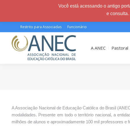
Você está acessando o antigo porta
e consulta.
Restrito para Associadas
Funcionário
A ANEC
Pastoral
Você está aqui:
A Associação Nacional de Educação Católica do Brasil (ANEC)
modalidades. Presente em todo o território nacional, a entida
milhões de alunos e aproximadamente 100 mil professores e f