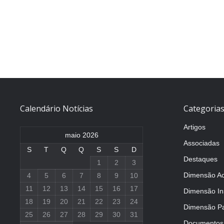
Calendário Notícias
Categoria
Artigos
maio 2026
Associadas
S
T
Q
Q
S
S
D
Destaques
1
2
3
Dimensão A
4
5
6
7
8
9
10
11
12
13
14
15
16
17
Dimensão Ins
18
19
20
21
22
23
24
Dimensão Pa
25
26
27
28
29
30
31
Documentos