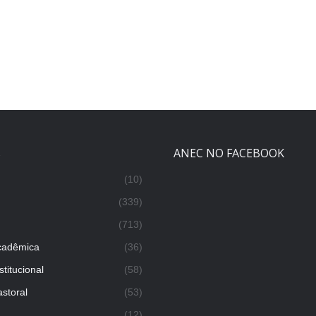
s
ANEC NO FACEBOOK
(10)
(339)
(713)
cadêmica
(36)
titucional
(58)
storal
(53)
(12)