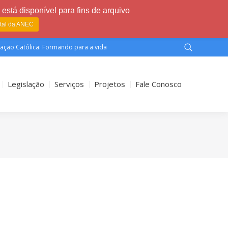
está disponível para fins de arquivo
rtal da ANEC
ação Católica: Formando para a vida
Legislação
Serviços
Projetos
Fale Conosco