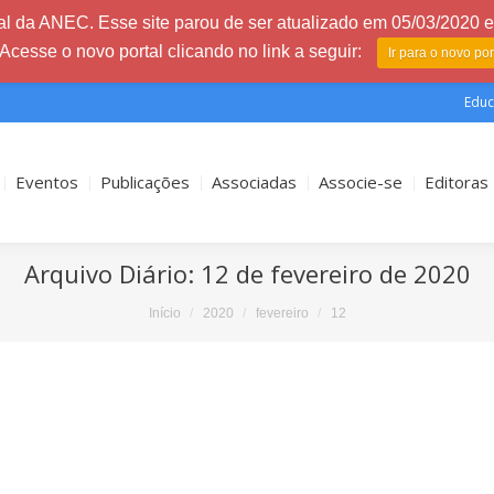
l da ANEC. Esse site parou de ser atualizado em 05/03/2020 e 
 Acesse o novo portal clicando no link a seguir:
Ir para o novo po
Educ
Eventos
Publicações
Associadas
Associe-se
Editoras
Arquivo Diário:
12 de fevereiro de 2020
Início
2020
fevereiro
12