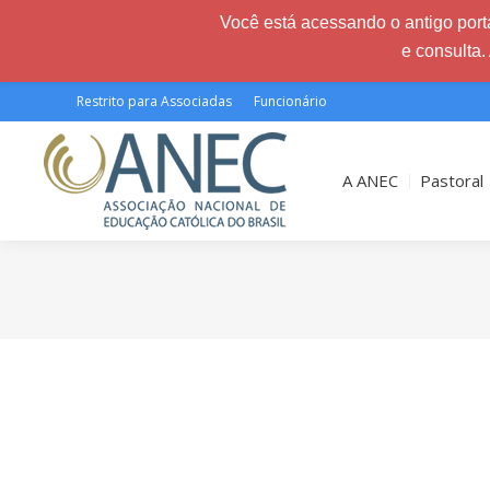
Você está acessando o antigo porta
e consulta.
Restrito para Associadas
Funcionário
A ANEC
Pastoral
Você está aqui: