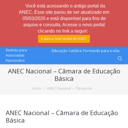
Você está acessando o antigo portal da
ANEC. Esse site parou de ser atualizado em
05/03/2020 e está disponível para fins de
arquivo e consulta. Acesse o novo portal
clicando no link a seguir:
Ir para o novo portal da ANEC
Restrito para
Educação Católica: Formando para a vida
Associadas
Funcionário
ANEC Nacional – Câmara de Educação
Básica
Você está aqui:
Início
ANEC Nacional – Câmara de…
ANEC Nacional – Câmara de Educação
Básica