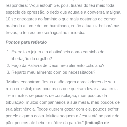
responderá: “Aqui estou!” Se, pois, tirares do teu meio toda
espécie de opressão, o dedo que acusa e a conversa maligna,
10 se entregares ao faminto o que mais gostarias de comer,
matando a fome de um humilhado, então a tua luz brilhará nas
trevas, o teu escuro será igual ao meio-dia.
Pontos para reflexão
Exercito o jejum e a abstinência como caminho de
libertação do orgulho?
Faço da Palavra de Deus meu alimento cotidiano?
Reparto meu alimento com os necessitados?
“Muitos encontram Jesus e são agora apreciadores de seu
reino celestial; mas poucos os que queiram levar a sua cruz.
Têm muitos sequiosos de consolação, mas poucos da
tribulação; muitos companheiros à sua mesa, mas poucos de
sua abstinência. Todos querem gozar com ele, poucos sofrer
por ele alguma coisa. Muitos seguem a Jesus até ao partir do
pão, poucos até beber o cálice da paixão.”
[Imitação de