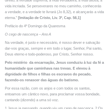
direito, a verdade suprema, a vida verdadeira, a vida ditosa, a
vida incriada. Se perseverares no meu caminho, conhecerás
a verdade, e a verdade te livrará (Jo 8,32), e alcançarás a vida
eterna.”
[Imitação de Cristo, Liv. 3º, Cap. 56,1]
Prefácio do 4º Domingo da Quaresma
O cego
de nascença – Ano A
Na verdade, é justo e necessário, é nosso dever e salvação
dar-vos graças, sempre e em todo o lugar, Senhor, Pai santo,
Deus eterno e todo-poderoso, por Cristo, Senhor nosso.
Pelo
mistério
da encarnação, Jesus conduziu à luz da fé a
humanidade que caminhava nas trevas. E elevou à
dignidade de filhos e filhas os escravos do pecado,
fazendo-os renascer das águas do batismo.
Por essa razão, com os anjos e com todos os santos,
entoamos um cântico novo, para proclamar vossa bondade,
cantando (dizendo) a uma só voz.
1 Jesus ia passando, quando viu um cego de nascença. 2 Os