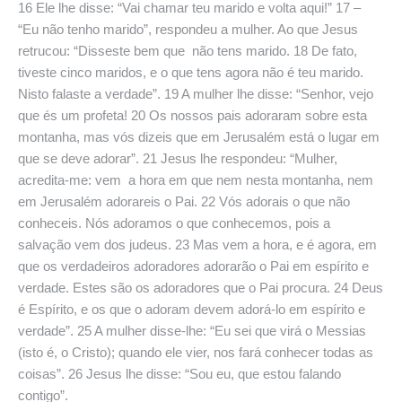
16 Ele lhe disse: “Vai chamar teu marido e volta aqui!” 17 –
“Eu não tenho marido”, respondeu a mulher. Ao que Jesus
retrucou: “Disseste bem que não tens marido. 18 De fato,
tiveste cinco maridos, e o que tens agora não é teu marido.
Nisto falaste a verdade”. 19 A mulher lhe disse: “Senhor, vejo
que és um profeta! 20 Os nossos pais adoraram sobre esta
montanha, mas vós dizeis que em Jerusalém está o lugar em
que se deve adorar”. 21 Jesus lhe respondeu: “Mulher,
acredita-me: vem a hora em que nem nesta montanha, nem
em Jerusalém adorareis o Pai. 22 Vós adorais o que não
conheceis. Nós adoramos o que conhecemos, pois a
salvação vem dos judeus. 23 Mas vem a hora, e é agora, em
que os verdadeiros adoradores adorarão o Pai em espírito e
verdade. Estes são os adoradores que o Pai procura. 24 Deus
é Espírito, e os que o adoram devem adorá-lo em espírito e
verdade”. 25 A mulher disse-lhe: “Eu sei que virá o Messias
(isto é, o Cristo); quando ele vier, nos fará conhecer todas as
coisas”. 26 Jesus lhe disse: “Sou eu, que estou falando
contigo”.