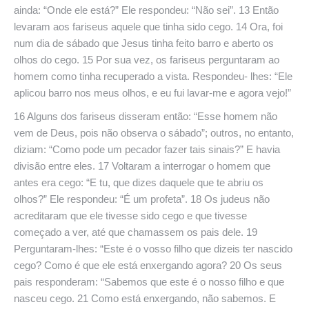
ainda: “Onde ele está?” Ele respondeu: “Não sei”. 13 Então
levaram aos fariseus aquele que tinha sido cego. 14 Ora, foi
num dia de sábado que Jesus tinha feito barro e aberto os
olhos do cego. 15 Por sua vez, os fariseus perguntaram ao
homem como tinha recuperado a vista. Respondeu- lhes: “Ele
aplicou barro nos meus olhos, e eu fui lavar-me e agora vejo!”
16 Alguns dos fariseus disseram então: “Esse homem não
vem de Deus, pois não observa o sábado”; outros, no entanto,
diziam: “Como pode um pecador fazer tais sinais?” E havia
divisão entre eles. 17 Voltaram a interrogar o homem que
antes era cego: “E tu, que dizes daquele que te abriu os
olhos?” Ele respondeu: “É um profeta”. 18 Os judeus não
acreditaram que ele tivesse sido cego e que tivesse
começado a ver, até que chamassem os pais dele. 19
Perguntaram-lhes: “Este é o vosso filho que dizeis ter nascido
cego? Como é que ele está enxergando agora? 20 Os seus
pais responderam: “Sabemos que este é o nosso filho e que
nasceu cego. 21 Como está enxergando, não sabemos. E