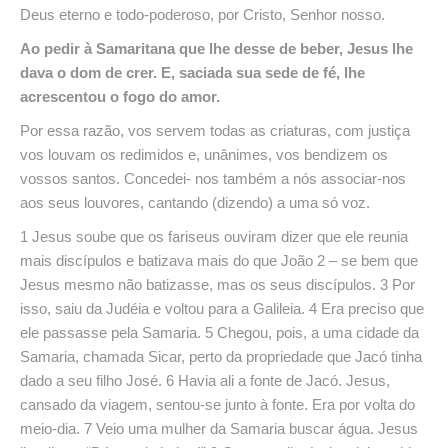
Deus eterno e todo-poderoso, por Cristo, Senhor nosso.
Ao pedir à Samaritana que lhe desse de beber, Jesus lhe
dava o dom de crer. E, saciada sua sede de fé, lhe
acrescentou o fogo do amor.
Por essa razão, vos servem todas as criaturas, com justiça
vos louvam os redimidos e, unânimes, vos bendizem os
vossos santos. Concedei- nos também a nós associar-nos
aos seus louvores, cantando (dizendo) a uma só voz.
1 Jesus soube que os fariseus ouviram dizer que ele reunia
mais discípulos e batizava mais do que João 2 – se bem que
Jesus mesmo não batizasse, mas os seus discípulos. 3 Por
isso, saiu da Judéia e voltou para a Galileia. 4 Era preciso que
ele passasse pela Samaria. 5 Chegou, pois, a uma cidade da
Samaria, chamada Sicar, perto da propriedade que Jacó tinha
dado a seu filho José. 6 Havia ali a fonte de Jacó. Jesus,
cansado da viagem, sentou-se junto à fonte. Era por volta do
meio-dia. 7 Veio uma mulher da Samaria buscar água. Jesus