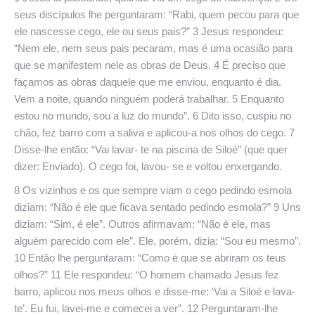
seus discípulos lhe perguntaram: “Rabi, quem pecou para que
ele nascesse cego, ele ou seus pais?” 3 Jesus respondeu:
“Nem ele, nem seus pais pecaram, mas é uma ocasião para
que se manifestem nele as obras de Deus. 4 É preciso que
façamos as obras daquele que me enviou, enquanto é dia.
Vem a noite, quando ninguém poderá trabalhar. 5 Enquanto
estou no mundo, sou a luz do mundo”. 6 Dito isso, cuspiu no
chão, fez barro com a saliva e aplicou-a nos olhos do cego. 7
Disse-lhe então: “Vai lavar- te na piscina de Siloé” (que quer
dizer: Enviado). O cego foi, lavou- se e voltou enxergando.
8 Os vizinhos e os que sempre viam o cego pedindo esmola
diziam: “Não é ele que ficava sentado pedindo esmola?” 9 Uns
diziam: “Sim, é ele”. Outros afirmavam: “Não é ele, mas
alguém parecido com ele”. Ele, porém, dizia: “Sou eu mesmo”.
10 Então lhe perguntaram: “Como é que se abriram os teus
olhos?” 11 Ele respondeu: “O homem chamado Jesus fez
barro, aplicou nos meus olhos e disse-me: ‘Vai a Siloé e lava-
te’. Eu fui, lavei-me e comecei a ver”. 12 Perguntaram-lhe