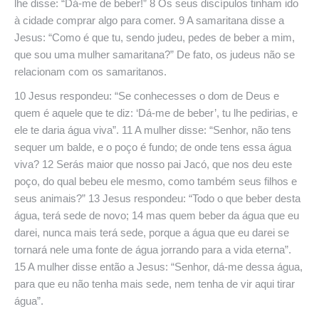
lhe disse: “Dá-me de beber!” 8 Os seus discípulos tinham ido
à cidade comprar algo para comer. 9 A samaritana disse a
Jesus: “Como é que tu, sendo judeu, pedes de beber a mim,
que sou uma mulher samaritana?” De fato, os judeus não se
relacionam com os samaritanos.
10 Jesus respondeu: “Se conhecesses o dom de Deus e
quem é aquele que te diz: ‘Dá-me de beber’, tu lhe pedirias, e
ele te daria água viva”. 11 A mulher disse: “Senhor, não tens
sequer um balde, e o poço é fundo; de onde tens essa água
viva? 12 Serás maior que nosso pai Jacó, que nos deu este
poço, do qual bebeu ele mesmo, como também seus filhos e
seus animais?” 13 Jesus respondeu: “Todo o que beber desta
água, terá sede de novo; 14 mas quem beber da água que eu
darei, nunca mais terá sede, porque a água que eu darei se
tornará nele uma fonte de água jorrando para a vida eterna”.
15 A mulher disse então a Jesus: “Senhor, dá-me dessa água,
para que eu não tenha mais sede, nem tenha de vir aqui tirar
água”.