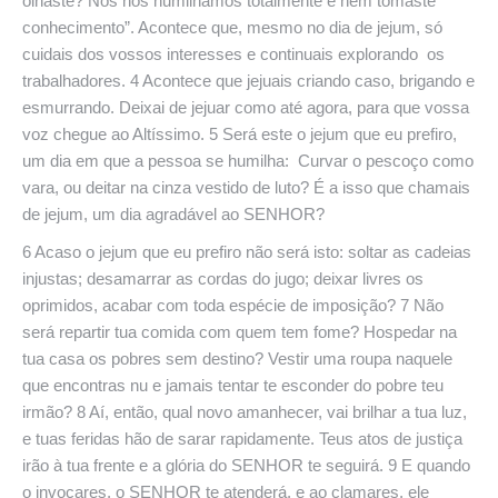
olhaste? Nós nos humilhamos totalmente e nem tomaste
conhecimento”. Acontece que, mesmo no dia de jejum, só
cuidais dos vossos interesses e continuais explorando os
trabalhadores. 4 Acontece que jejuais criando caso, brigando e
esmurrando. Deixai de jejuar como até agora, para que vossa
voz chegue ao Altíssimo. 5 Será este o jejum que eu prefiro,
um dia em que a pessoa se humilha: Curvar o pescoço como
vara, ou deitar na cinza vestido de luto? É a isso que chamais
de jejum, um dia agradável ao SENHOR?
6 Acaso o jejum que eu prefiro não será isto: soltar as cadeias
injustas; desamarrar as cordas do jugo; deixar livres os
oprimidos, acabar com toda espécie de imposição? 7 Não
será repartir tua comida com quem tem fome? Hospedar na
tua casa os pobres sem destino? Vestir uma roupa naquele
que encontras nu e jamais tentar te esconder do pobre teu
irmão? 8 Aí, então, qual novo amanhecer, vai brilhar a tua luz,
e tuas feridas hão de sarar rapidamente. Teus atos de justiça
irão à tua frente e a glória do SENHOR te seguirá. 9 E quando
o invocares, o SENHOR te atenderá, e ao clamares, ele