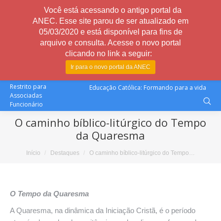
Você está acessando o antigo portal da
ANEC. Esse site parou de ser atualizado em
05/03/2020 e está disponível para fins de
arquivo e consulta. Acesse o novo portal
clicando no link a seguir:
Ir para o novo portal da ANEC
Restrito para
Educação Católica: Formando para a vida
Associadas
Funcionário
O caminho bíblico-litúrgico do Tempo
da Quaresma
Você está aqui:
Início
Destaques
O caminho bíblico-litúrgico do Tempo…
O Tempo da Quaresma
A Quaresma, na dinâmica da Iniciação Cristã, é o período