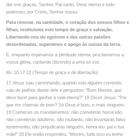
dar-vos graças, Senhor, Pai santo, Deus eterno e todo-
poderoso, por Cristo, Senhor nosso.
Para
renovar,
na santidade, o coração dos vossos filhos e
filhas, instituístes este tempo de graça e salvação.
Libertando-nos do egoísmo e das outras paixões
desordenadas, superamos o apego às coisas da terra.
E, enquanto esperamos a plenitude eterna, proclamamos a
vossa glória, cantando (dizendo) a uma só voz.
Mc 10,17-22 (
Tempo
de
graça
e de libertação
)
17 Jesus saiu caminhando, quando veio alguém correndo,
caiu de joelhos diante dele e perguntou: “Bom Mestre, que
devo fazer para ganhar a vida eterna?” 18 Disse Jesus: “Por
que me chamas de bom? Só Deus é bom, e mais ninguém.
19 Conheces os mandamentos: não cometerás homicídio,
não cometerás adultério, não roubarás, não levantarás falso
testemunho, não prejudicarás ninguém, honra teu pai e tua
mãe!” 20 Ele então respondeu: “Mestre, tudo isso eu tenho