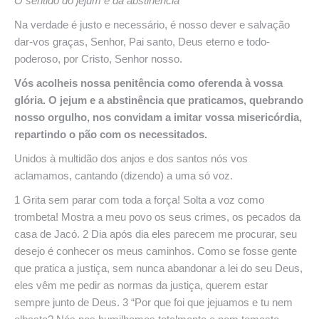
O sentido
do jejum e da abstinência
Na verdade é justo e necessário, é nosso dever e salvação
dar-vos graças, Senhor, Pai santo, Deus eterno e todo-
poderoso, por Cristo, Senhor nosso.
Vós acolheis nossa penitência como oferenda à vossa
glória. O jejum e a abstinência que praticamos, quebrando
nosso orgulho, nos convidam a imitar vossa misericórdia,
repartindo o pão com os necessitados.
Unidos à multidão dos anjos e dos santos nós vos
aclamamos, cantando (dizendo) a uma só voz.
1 Grita sem parar com toda a força! Solta a voz como
trombeta! Mostra a meu povo os seus crimes, os pecados da
casa de Jacó. 2 Dia após dia eles parecem me procurar, seu
desejo é conhecer os meus caminhos. Como se fosse gente
que pratica a justiça, sem nunca abandonar a lei do seu Deus,
eles vêm me pedir as normas da justiça, querem estar
sempre junto de Deus. 3 “Por que foi que jejuamos e tu nem