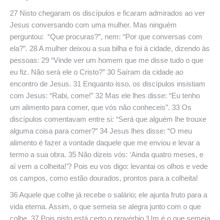
27 Nisto chegaram os discípulos e ficaram admirados ao ver
Jesus conversando com uma mulher. Mas ninguém
perguntou: “Que procuras?”, nem: “Por que conversas com
ela?”. 28 A mulher deixou a sua bilha e foi à cidade, dizendo às
pessoas: 29 “Vinde ver um homem que me disse tudo o que
eu fiz. Não será ele o Cristo?” 30 Saíram da cidade ao
encontro de Jesus. 31 Enquanto isso, os discípulos insistiam
com Jesus: “Rabi, come!” 32 Mas ele lhes disse: “Eu tenho
um alimento para comer, que vós não conheceis”. 33 Os
discípulos comentavam entre si: “Será que alguém lhe trouxe
alguma coisa para comer?” 34 Jesus lhes disse: “O meu
alimento é fazer a vontade daquele que me enviou e levar a
termo a sua obra. 35 Não dizeis vós: ‘Ainda quatro meses, e
aí vem a colheita!’? Pois eu vos digo: levantai os olhos e vede
os campos, como estão dourados, prontos para a colheita!
36 Aquele que colhe já recebe o salário; ele ajunta fruto para a
vida eterna. Assim, o que semeia se alegra junto com o que
colhe. 37 Pois nisto está certo o provérbio ‘Um é o que semeia