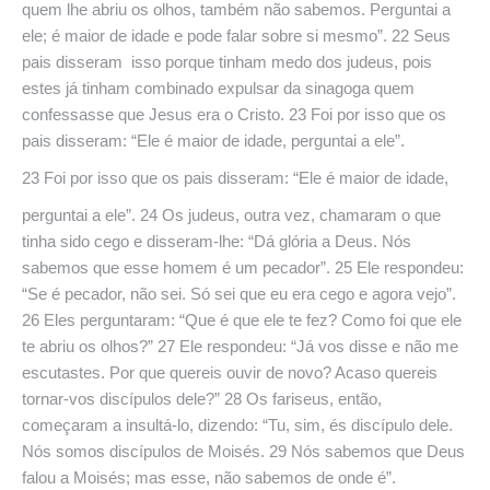
quem lhe abriu os olhos, também não sabemos. Perguntai a
ele; é maior de idade e pode falar sobre si mesmo”. 22 Seus
pais disseram isso porque tinham medo dos judeus, pois
estes já tinham combinado expulsar da sinagoga quem
confessasse que Jesus era o Cristo. 23 Foi por isso que os
pais disseram: “Ele é maior de idade, perguntai a ele”.
23 Foi por isso que os pais disseram: “Ele é maior de idade,
perguntai a ele”. 24 Os judeus, outra vez, chamaram o que
tinha sido cego e disseram-lhe: “Dá glória a Deus. Nós
sabemos que esse homem é um pecador”. 25 Ele respondeu:
“Se é pecador, não sei. Só sei que eu era cego e agora vejo”.
26 Eles perguntaram: “Que é que ele te fez? Como foi que ele
te abriu os olhos?” 27 Ele respondeu: “Já vos disse e não me
escutastes. Por que quereis ouvir de novo? Acaso quereis
tornar-vos discípulos dele?” 28 Os fariseus, então,
começaram a insultá-lo, dizendo: “Tu, sim, és discípulo dele.
Nós somos discípulos de Moisés. 29 Nós sabemos que Deus
falou a Moisés; mas esse, não sabemos de onde é”.