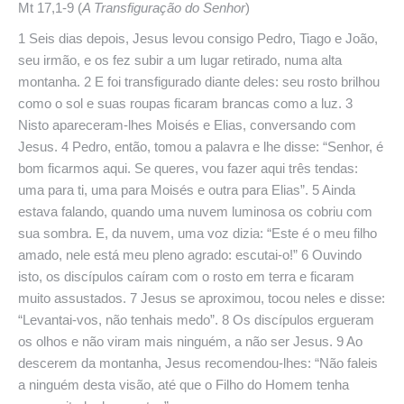
Mt 17,1-9 (
A Transfiguração do Senhor
)
1 Seis dias depois, Jesus levou consigo Pedro, Tiago e João,
seu irmão, e os fez subir a um lugar retirado, numa alta
montanha. 2 E foi transfigurado diante deles: seu rosto brilhou
como o sol e suas roupas ficaram brancas como a luz. 3
Nisto apareceram-lhes Moisés e Elias, conversando com
Jesus. 4 Pedro, então, tomou a palavra e lhe disse: “Senhor, é
bom ficarmos aqui. Se queres, vou fazer aqui três tendas:
uma para ti, uma para Moisés e outra para Elias”. 5 Ainda
estava falando, quando uma nuvem luminosa os cobriu com
sua sombra. E, da nuvem, uma voz dizia: “Este é o meu filho
amado, nele está meu pleno agrado: escutai-o!” 6 Ouvindo
isto, os discípulos caíram com o rosto em terra e ficaram
muito assustados. 7 Jesus se aproximou, tocou neles e disse:
“Levantai-vos, não tenhais medo”. 8 Os discípulos ergueram
os olhos e não viram mais ninguém, a não ser Jesus. 9 Ao
descerem da montanha, Jesus recomendou-lhes: “Não faleis
a ninguém desta visão, até que o Filho do Homem tenha