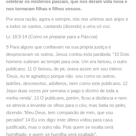
celebrar os mistérios pascais, que nos deram vida nova e
nos tornaram filhas e filhos vossos.
Por essa razão, agora e sempre, nós nos unimos aos anjos e
a todos os santos, cantando (dizendo) a uma só voz.
Lc 18,9-14 (
Como
se preparar para a Páscoa
)
9 Para alguns que confiavam na sua própria justiça e
desprezavam os outros, Jesus contou esta parábola: “10 Dois
homens subiram ao templo para orar. Um era fariseu, o outro
publicano. 11 O fariseu, de pé, orava assim em seu íntimo:
‘Deus, eu te agradeço porque não sou como os outros,
ladrões, desonestos, adúlteros, nem como este publicano. 12
Jejuo duas vezes por semana e pago o dízimo de toda a
minha renda’. 13 O publicano, porém, ficou a distância e nem
se atrevia a levantar os olhos para o céu; mas batia no peito,
dizendo: ‘Meu Deus, tem compaixão de mim, que sou
pecador!’ 14 Eu vos digo: este último voltou para casa
justificado, mas o outro não. Pois quem se exalta será
humilhado, e quem se humilha será exaltado”.