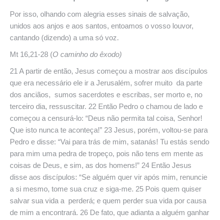
Por isso, olhando com alegria esses sinais de salvação,
unidos aos anjos e aos santos, entoamos o vosso louvor,
cantando (dizendo) a uma só voz.
Mt 16,21-28 (
O
caminho
do êxodo)
21 A partir de então, Jesus começou a mostrar aos discípulos
que era necessário ele ir a Jerusalém, sofrer muito da parte
dos anciãos, sumos sacerdotes e escribas, ser morto e, no
terceiro dia, ressuscitar. 22 Então Pedro o chamou de lado e
começou a censurá-lo: “Deus não permita tal coisa, Senhor!
Que isto nunca te aconteça!” 23 Jesus, porém, voltou-se para
Pedro e disse: “Vai para trás de mim, satanás! Tu estás sendo
para mim uma pedra de tropeço, pois não tens em mente as
coisas de Deus, e sim, as dos homens!” 24 Então Jesus
disse aos discípulos: “Se alguém quer vir após mim, renuncie
a si mesmo, tome sua cruz e siga-me. 25 Pois quem quiser
salvar sua vida a perderá; e quem perder sua vida por causa
de mim a encontrará. 26 De fato, que adianta a alguém ganhar