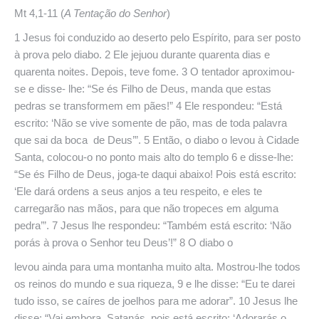
Mt 4,1-11 (
A Tentação do Senhor
)
1 Jesus foi conduzido ao deserto pelo Espírito, para ser posto
à prova pelo diabo. 2 Ele jejuou durante quarenta dias e
quarenta noites. Depois, teve fome. 3 O tentador aproximou-
se e disse- lhe: “Se és Filho de Deus, manda que estas
pedras se transformem em pães!” 4 Ele respondeu: “Está
escrito: ‘Não se vive somente de pão, mas de toda palavra
que sai da boca de Deus’”. 5 Então, o diabo o levou à Cidade
Santa, colocou-o no ponto mais alto do templo 6 e disse-lhe:
“Se és Filho de Deus, joga-te daqui abaixo! Pois está escrito:
‘Ele dará ordens a seus anjos a teu respeito, e eles te
carregarão nas mãos, para que não tropeces em alguma
pedra’”. 7 Jesus lhe respondeu: “Também está escrito: ‘Não
porás à prova o Senhor teu Deus’!” 8 O diabo o
levou ainda para uma montanha muito alta. Mostrou-lhe todos
os reinos do mundo e sua riqueza, 9 e lhe disse: “Eu te darei
tudo isso, se caíres de joelhos para me adorar”. 10 Jesus lhe
disse: “Vai embora, Satanás, pois está escrito: ‘Adorarás o