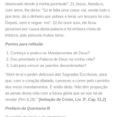
observado desde a minha juventude”. 21 Jesus, fitando-o,
com amor, lhe disse: “Só te falta uma coisa: vai, vende tudo o
que tens, dá o dinheiro aos pobres e terás um tesouro no céu.
Depois, vem e segue- me”. 22 Ao ouvir isso, ele ficou
pesaroso por causa desta palavra e foi embora cheio de
tristeza, pois possuía muitos bens.
Pontos para reflexão
Conheço e pratico os Mandamentos de Deus?
Dou prioridade à Palavra de Deus na minha vida?
Luto para vencer as paixões desordenadas?
“Abrir-te-ei o jardim delicioso das Sagradas Escrituras, para
que, com o coração dilatado, comeces a correr pelo caminho
dos meus mandamentos. E então dirás: Não têm proporção
as penas desta vida com a futura glória que se nos há de
revelar (Rm 8,18).”
[Imitação de Cristo, Liv. 3º, Cap. 51,2]
Prefácio da Quaresma III