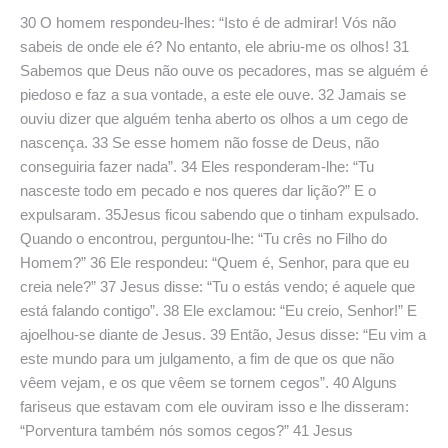
30 O homem respondeu-lhes: “Isto é de admirar! Vós não
sabeis de onde ele é? No entanto, ele abriu-me os olhos! 31
Sabemos que Deus não ouve os pecadores, mas se alguém é
piedoso e faz a sua vontade, a este ele ouve. 32 Jamais se
ouviu dizer que alguém tenha aberto os olhos a um cego de
nascença. 33 Se esse homem não fosse de Deus, não
conseguiria fazer nada”. 34 Eles responderam-lhe: “Tu
nasceste todo em pecado e nos queres dar lição?” E o
expulsaram. 35Jesus ficou sabendo que o tinham expulsado.
Quando o encontrou, perguntou-lhe: “Tu crês no Filho do
Homem?” 36 Ele respondeu: “Quem é, Senhor, para que eu
creia nele?” 37 Jesus disse: “Tu o estás vendo; é aquele que
está falando contigo”. 38 Ele exclamou: “Eu creio, Senhor!” E
ajoelhou-se diante de Jesus. 39 Então, Jesus disse: “Eu vim a
este mundo para um julgamento, a fim de que os que não
vêem vejam, e os que vêem se tornem cegos”. 40 Alguns
fariseus que estavam com ele ouviram isso e lhe disseram:
“Porventura também nós somos cegos?” 41 Jesus