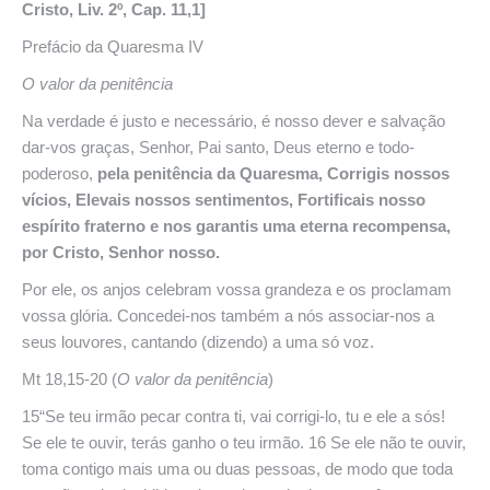
Cristo, Liv. 2º, Cap. 11,1]
Prefácio da Quaresma IV
O valor da penitência
Na verdade é justo e necessário, é nosso dever e salvação
dar-vos graças, Senhor, Pai santo, Deus eterno e todo-
poderoso,
pela penitência da Quaresma, Corrigis nossos
vícios, Elevais nossos sentimentos, Fortificais nosso
espírito fraterno e nos garantis uma eterna recompensa,
por Cristo, Senhor nosso.
Por ele, os anjos celebram vossa grandeza e os proclamam
vossa glória. Concedei-nos também a nós associar-nos a
seus louvores, cantando (dizendo) a uma só voz.
Mt 18,15-20 (
O
valor
da
penitência
)
15“Se teu irmão pecar contra ti, vai corrigi-lo, tu e ele a sós!
Se ele te ouvir, terás ganho o teu irmão. 16 Se ele não te ouvir,
toma contigo mais uma ou duas pessoas, de modo que toda