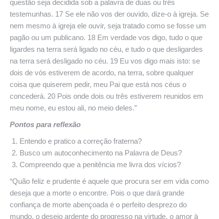
questão seja decidida sob a palavra de duas ou três
testemunhas. 17 Se ele não vos der ouvido, dize-o à igreja. Se
nem mesmo à igreja ele ouvir, seja tratado como se fosse um
pagão ou um publicano. 18 Em verdade vos digo, tudo o que
ligardes na terra será ligado no céu, e tudo o que desligardes
na terra será desligado no céu. 19 Eu vos digo mais isto: se
dois de vós estiverem de acordo, na terra, sobre qualquer
coisa que quiserem pedir, meu Pai que está nos céus o
concederá. 20 Pois onde dois ou três estiverem reunidos em
meu nome, eu estou ali, no meio deles.”
Pontos para reflexão
Entendo e pratico a correção fraterna?
Busco um autoconhecimento na Palavra de Deus?
Compreendo que a penitência me livra dos vícios?
“Quão feliz e prudente é aquele que procura ser em vida como
deseja que a morte o encontre. Pois o que dará grande
confiança de morte abençoada é o perfeito desprezo do
mundo, o desejo ardente do progresso na virtude, o amor à