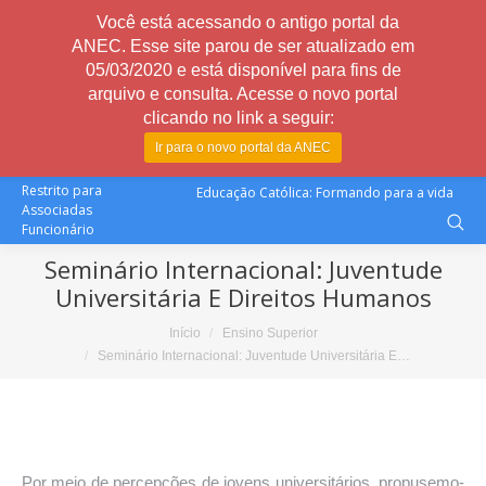
Você está acessando o antigo portal da
ANEC. Esse site parou de ser atualizado em
05/03/2020 e está disponível para fins de
arquivo e consulta. Acesse o novo portal
clicando no link a seguir:
Ir para o novo portal da ANEC
Restrito para
Educação Católica: Formando para a vida
Associadas
Funcionário
Seminário Internacional: Juventude
Universitária E Direitos Humanos
Você está aqui:
Início
Ensino Superior
Seminário Internacional: Juventude Universitária E…
Por meio de percepções de jovens universitários, propusemo-