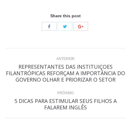
Share this post
Navegação
ANTERIOR
de
REPRESENTANTES DAS INSTITUIÇOES
FILANTRÓPICAS REFORÇAM A IMPORTÂNCIA DO
Post
post:
GOVERNO OLHAR E PRIORIZAR O SETOR
anterior:
PRÓXIMO
5 DICAS PARA ESTIMULAR SEUS FILHOS A
Próximo
FALAREM INGLÊS
post: