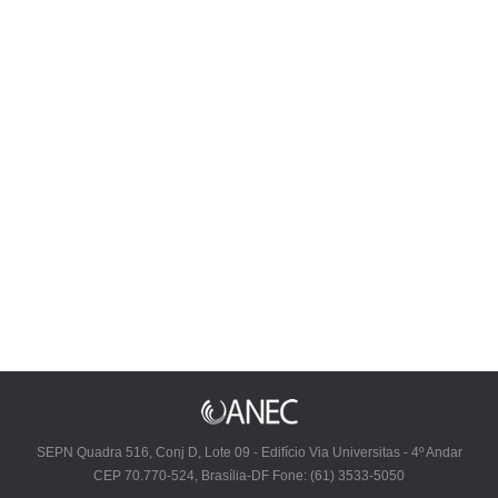
Publicado em: 26 de outubro de 2016 às 11:22
Coordenadores operacionais se reúnem para
últimos acertos
Publicado em: 26 de outubro de 2016 às 10:11
Inep lança Cartilha do Participante na Redação
do Enem 2016
SEPN Quadra 516, Conj D, Lote 09 - Edifício Via Universitas - 4º Andar
CEP 70.770-524, Brasília-DF Fone: (61) 3533-5050