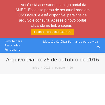
Você está acessando o antigo portal da
ANEC. Esse site parou de ser atualizado em
05/03/2020 e está disponível para fins de
arquivo e consulta. Acesse o novo portal
clicando no link a seguir:
Ir para o novo portal da ANEC
Restrito para
Educação Católica: Formando para a vida
Associadas
Funcionário
Arquivo Diário:
26 de outubro de 2016
Você está aqui:
Início
2016
outubro
26