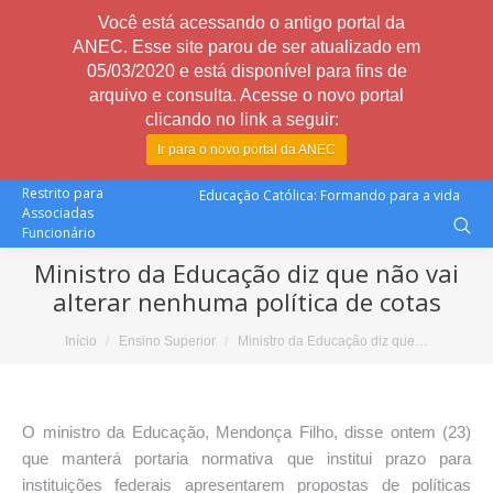
Você está acessando o antigo portal da
ANEC. Esse site parou de ser atualizado em
05/03/2020 e está disponível para fins de
arquivo e consulta. Acesse o novo portal
clicando no link a seguir:
Ir para o novo portal da ANEC
Restrito para
Educação Católica: Formando para a vida
Associadas
Funcionário
Ministro da Educação diz que não vai
alterar nenhuma política de cotas
Você está aqui:
Início
Ensino Superior
Ministro da Educação diz que…
O ministro da Educação, Mendonça Filho, disse ontem (23)
que manterá portaria normativa que institui prazo para
instituições federais apresentarem propostas de políticas