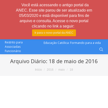
Você está acessando o antigo portal da
ANEC. Esse site parou de ser atualizado em
05/03/2020 e está disponível para fins de
arquivo e consulta. Acesse o novo portal
clicando no link a seguir:
Ir para o novo portal da ANEC
Restrito para
Educação Católica: Formando para a vida
Associadas
Funcionário
Arquivo Diário:
18 de maio de 2016
Você está aqui:
Início
2016
maio
18