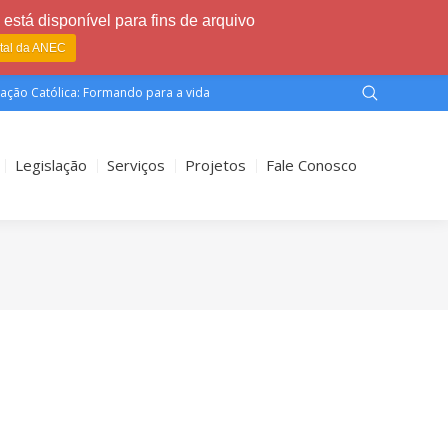
está disponível para fins de arquivo
rtal da ANEC
ação Católica: Formando para a vida
Legislação
Serviços
Projetos
Fale Conosco