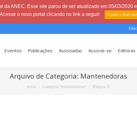
l da ANEC. Esse site parou de ser atualizado em 05/03/2020 e 
 Acesse o novo portal clicando no link a seguir:
Ir para o novo po
Educ
Eventos
Publicações
Associadas
Associe-se
Editoras
Arquivo de Categoria:
Mantenedoras
Início
Categoria "Mantenedoras"
(Página 2)