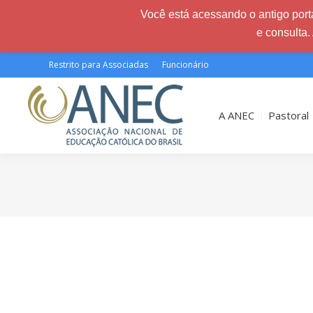
Você está acessando o antigo porta
e consulta.
Restrito para Associadas
Funcionário
A ANEC
Pastoral
Você está aqui: