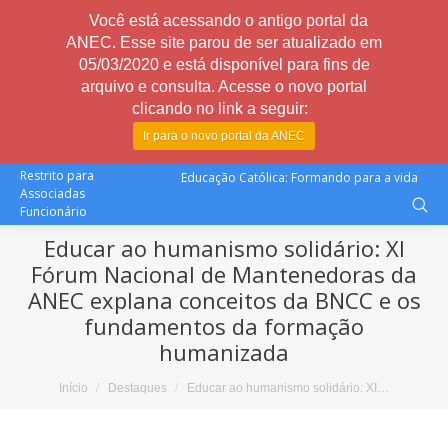
Você está acessando o antigo portal da
ANEC. Esse site parou de ser atualizado em
05/03/2020 e está disponível para fins de
arquivo e consulta. Acesse o novo portal
clicando no link a seguir:
Ir para o novo portal da ANEC
Restrito para
Educação Católica: Formando para a vida
Associadas
Funcionário
Educar ao humanismo solidário: XI
Fórum Nacional de Mantenedoras da
ANEC explana conceitos da BNCC e os
fundamentos da formação
humanizada
Você está aqui:
Início
Destaques
Educar ao humanismo solidário: XI…