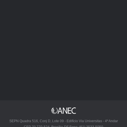
SEPN Quadra 516, Conj D, Lote 09 - Edifício Via Universitas - 4º Andar
CEP 70.770-524, Brasília-DF Fone: (61) 3533-5050