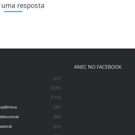
 uma resposta
s
ANEC NO FACEBOOK
(10)
(339)
(713)
cadêmica
(36)
titucional
(58)
storal
(53)