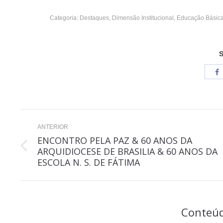
Categoria:
Destaques
,
Dimensão Institucional
,
Educação Básic
S
Navegação
ANTERIOR
de
ENCONTRO PELA PAZ & 60 ANOS DA
ARQUIDIOCESE DE BRASILIA & 60 ANOS DA
Post
post:
ESCOLA N. S. DE FÁTIMA
anterior:
Conteúd