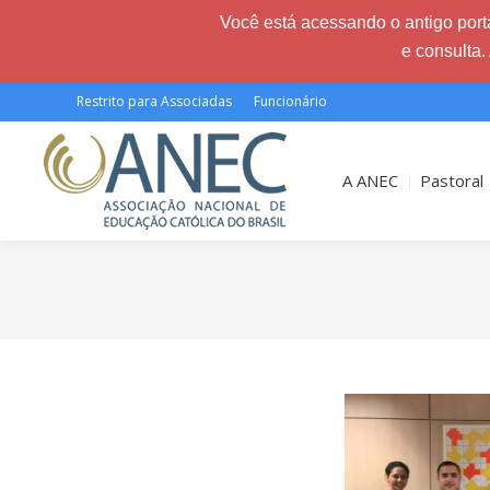
Você está acessando o antigo porta
e consulta.
Restrito para Associadas
Funcionário
A ANEC
Pastoral
Você está aqui: