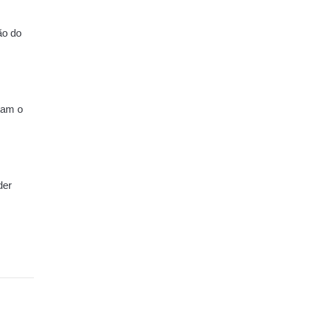
ão do
tam o
der