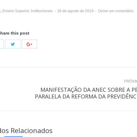
a
,
Ensino Superior
,
Institucionais
28 de agosto de 2019
Deixe um comentário
hare this post
PRÓXI
MANIFESTAÇÃO DA ANEC SOBRE A P
Próximo
PARALELA DA REFORMA DA PREVIDÊNC
post:
os Relacionados