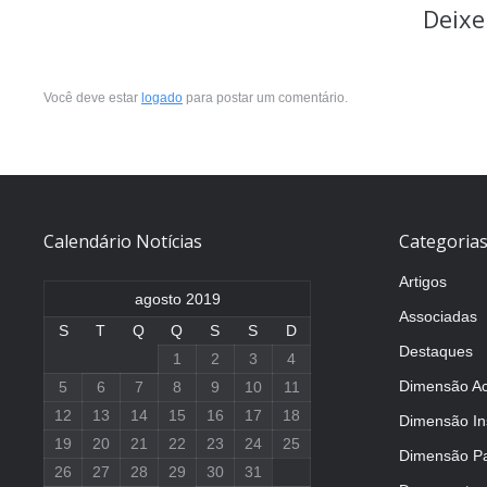
Deixe
Você deve estar
logado
para postar um comentário.
Calendário Notícias
Categoria
Artigos
agosto 2019
Associadas
S
T
Q
Q
S
S
D
Destaques
1
2
3
4
Dimensão A
5
6
7
8
9
10
11
12
13
14
15
16
17
18
Dimensão Ins
19
20
21
22
23
24
25
Dimensão Pa
26
27
28
29
30
31