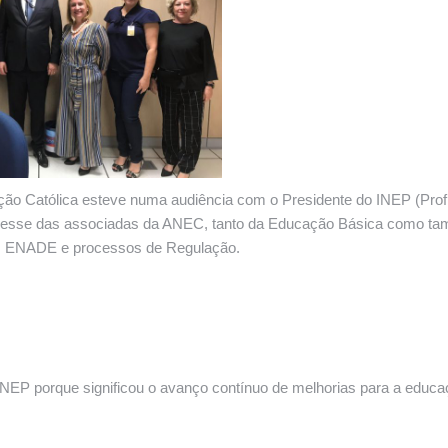
ação Católica esteve numa audiência com o Presidente do INEP (Prof
interesse das associadas da ANEC, tanto da Educação Básica como t
o, ENADE e processos de Regulação.
NEP porque significou o avanço contínuo de melhorias para a educ