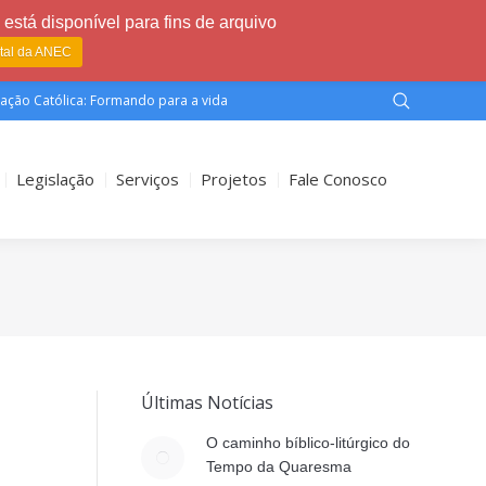
está disponível para fins de arquivo
rtal da ANEC
ação Católica: Formando para a vida
Legislação
Serviços
Projetos
Fale Conosco
Últimas Notícias
O caminho bíblico-litúrgico do
Tempo da Quaresma