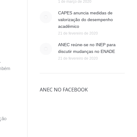
1 de março de 2020
CAPES anuncia medidas de
valorização do desempenho
acadêmico
21 de fevereiro de 2020
ANEC reúne-se no INEP para
discutir mudanças no ENADE
21 de fevereiro de 2020
.
ambém
ANEC NO FACEBOOK
ação