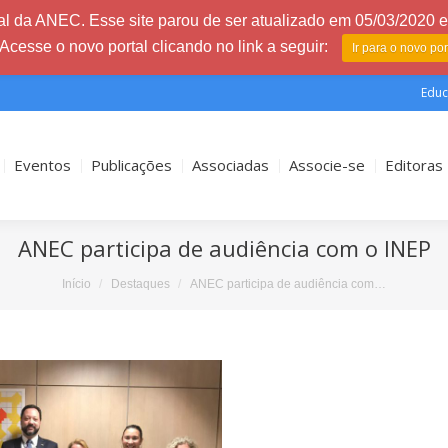
l da ANEC. Esse site parou de ser atualizado em 05/03/2020 e 
 Acesse o novo portal clicando no link a seguir:
Ir para o novo po
Educ
Eventos
Publicações
Associadas
Associe-se
Editoras
ANEC participa de audiência com o INEP
Início
Destaques
ANEC participa de audiência com…