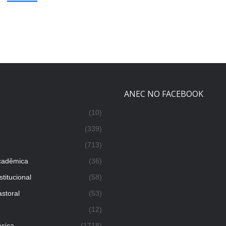
s
ANEC NO FACEBOOK
(10)
(339)
(713)
cadêmica
(36)
titucional
(58)
storal
(53)
(12)
sica
(1718)