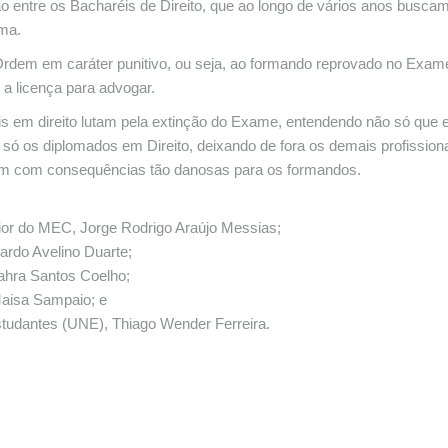
ão entre os Bacharéis de Direito, que ao longo de vários anos busca
rma.
rdem em caráter punitivo, ou seja, ao formando reprovado no Exam
 a licença para advogar.
 em direito lutam pela extinção do Exame, entendendo não só que e
za só os diplomados em Direito, deixando de fora os demais profission
r nem com consequências tão danosas para os formandos.
ior do MEC, Jorge Rodrigo Araújo Messias;
rdo Avelino Duarte;
ahra Santos Coelho;
Maisa Sampaio; e
Estudantes (UNE), Thiago Wender Ferreira.