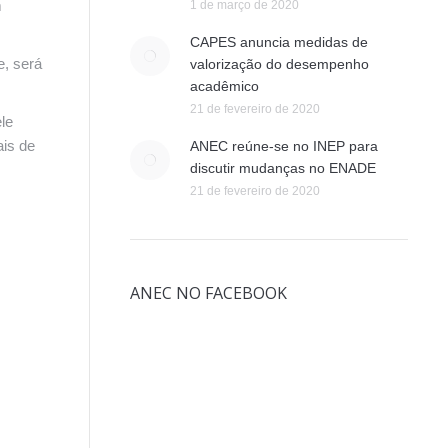
m
1 de março de 2020
CAPES anuncia medidas de
e, será
valorização do desempenho
acadêmico
21 de fevereiro de 2020
le
ais de
ANEC reúne-se no INEP para
discutir mudanças no ENADE
21 de fevereiro de 2020
ANEC NO FACEBOOK