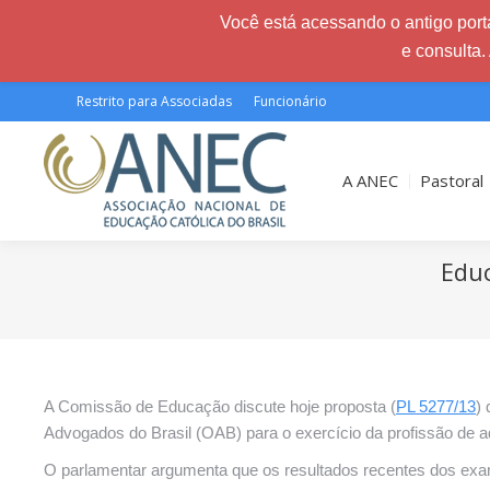
Você está acessando o antigo porta
e consulta.
Restrito para Associadas
Funcionário
A ANEC
Pastoral
Educ
Você está aqui:
A Comissão de Educação discute hoje proposta (
PL 5277/13
)
Advogados do Brasil (OAB) para o exercício da profissão de 
O parlamentar argumenta que os resultados recentes dos exam