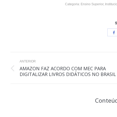
Categoria:
Ensino Superior
,
Instituc
S
Navegação
ANTERIOR
de
AMAZON FAZ ACORDO COM MEC PARA
Post
DIGITALIZAR LIVROS DIDÁTICOS NO BRASIL
post:
anterior:
Conteúd