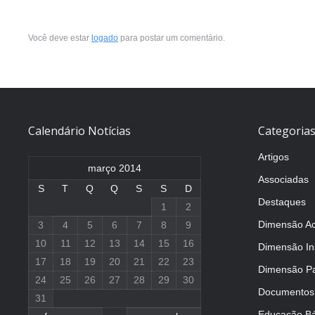
Você deve estar
logado
para postar um comentário.
Calendário Notícias
Categoria
Artigos
março 2014
Associadas
S
T
Q
Q
S
S
D
Destaques
1
2
Dimensão A
3
4
5
6
7
8
9
10
11
12
13
14
15
16
Dimensão Ins
17
18
19
20
21
22
23
Dimensão Pa
24
25
26
27
28
29
30
Documentos
31
Educação Bá