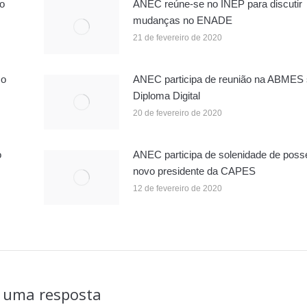
o
ANEC reúne-se no INEP para discutir
mudanças no ENADE
21 de fevereiro de 2020
 o
ANEC participa de reunião na ABMES
Diploma Digital
20 de fevereiro de 2020
o
ANEC participa de solenidade de poss
novo presidente da CAPES
12 de fevereiro de 2020
 uma resposta