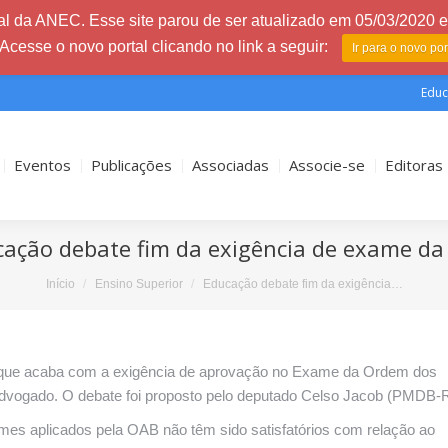
l da ANEC. Esse site parou de ser atualizado em 05/03/2020 e 
 Acesse o novo portal clicando no link a seguir:
Ir para o novo po
Educ
Eventos
Publicações
Associadas
Associe-se
Editoras
ação debate fim da exigência de exame d
Início
Ensino Superior
Educação debate fim da exigência…
 que acaba com a exigência de aprovação no Exame da Ordem dos
advogado. O debate foi proposto pelo deputado Celso Jacob (PMDB-
es aplicados pela OAB não têm sido satisfatórios com relação ao