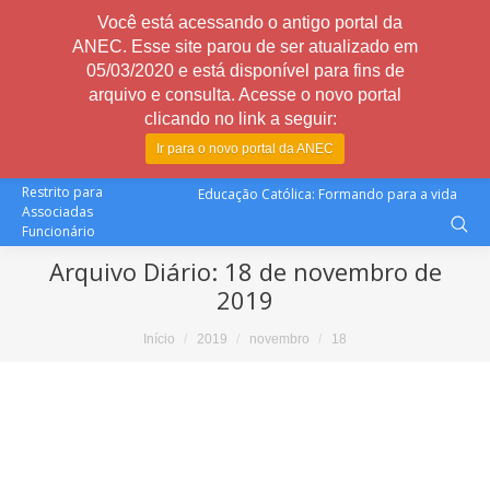
Você está acessando o antigo portal da
ANEC. Esse site parou de ser atualizado em
05/03/2020 e está disponível para fins de
arquivo e consulta. Acesse o novo portal
clicando no link a seguir:
Ir para o novo portal da ANEC
Restrito para
Educação Católica: Formando para a vida
Associadas
Funcionário
Arquivo Diário:
18 de novembro de
2019
Você está aqui:
Início
2019
novembro
18