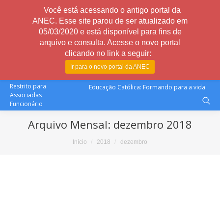
Você está acessando o antigo portal da
ANEC. Esse site parou de ser atualizado em
05/03/2020 e está disponível para fins de
arquivo e consulta. Acesse o novo portal
clicando no link a seguir:
Ir para o novo portal da ANEC
Restrito para
Educação Católica: Formando para a vida
Associadas
Funcionário
Arquivo Mensal:
dezembro 2018
Você está aqui:
Início
2018
dezembro