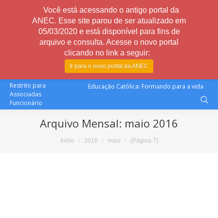
Você está acessando o antigo portal da
ANEC. Esse site parou de ser atualizado em
05/03/2020 e está disponível para fins de
arquivo e consulta. Acesse o novo portal
clicando no link a seguir:
Ir para o novo portal da ANEC
Restrito para
Educação Católica: Formando para a vida
Associadas
Funcionário
Arquivo Mensal:
maio 2016
Você está aqui:
Início
2016
maio
(Página 7)