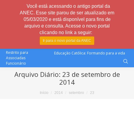
Você está acessando o antigo portal da
ANEC. Esse site parou de ser atualizado em
05/03/2020 e está disponível para fins de
arquivo e consulta. Acesse o novo portal
clicando no link a seguir:
Ir para o novo portal da ANEC
Restrito para
Educação Católica: Formando para a vida
Associadas
Funcionário
Arquivo Diário:
23 de setembro de
2014
Você está aqui:
Início
2014
setembro
23