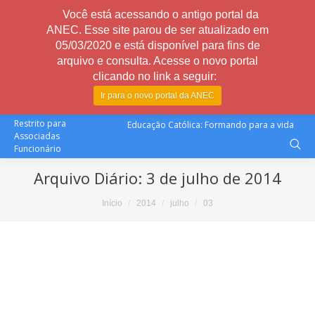
Você está acessando o antigo portal da
ANEC. Esse site parou de ser atualizado em
05/03/2020 e está disponível para fins de
arquivo e consulta. Acesse o novo portal
clicando no link a seguir:
Ir para o novo portal da ANEC
Restrito para
Educação Católica: Formando para a vida
Associadas
Funcionário
Arquivo Diário:
3 de julho de 2014
Você está aqui:
Início
2014
julho
03