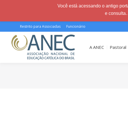
Você está acessando o antigo porta
e consulta.
Restrito para Associadas
Funcionário
A ANEC
Pastoral
Você está aqui: