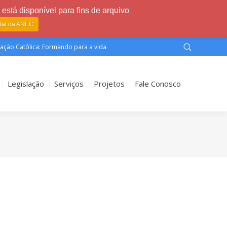
está disponível para fins de arquivo
rtal da ANEC
ação Católica: Formando para a vida
Legislação
Serviços
Projetos
Fale Conosco