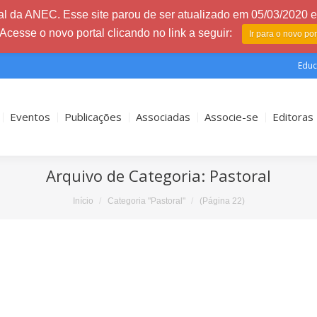
l da ANEC. Esse site parou de ser atualizado em 05/03/2020 e 
 Acesse o novo portal clicando no link a seguir:
Ir para o novo po
Educ
Eventos
Publicações
Associadas
Associe-se
Editoras
Arquivo de Categoria:
Pastoral
Início
Categoria "Pastoral"
(Página 22)