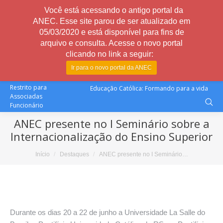
Você está acessando o antigo portal da
ANEC. Esse site parou de ser atualizado em
05/03/2020 e está disponível para fins de
arquivo e consulta. Acesse o novo portal
clicando no link a seguir:
Ir para o novo portal da ANEC
Restrito para
Educação Católica: Formando para a vida
Associadas
Funcionário
ANEC presente no I Seminário sobre a
Internacionalização do Ensino Superior
Você está aqui:
Início
Destaques
ANEC presente no I Seminário…
Durante os dias 20 a 22 de junho a Universidade La Salle do