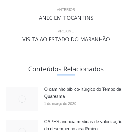
Navegação
ANTERIOR
de
ANEC EM TOCANTINS
Post
post:
anterior:
PRÓXIMO
VISITA AO ESTADO DO MARANHÃO
Próximo
post:
Conteúdos Relacionados
O caminho bíblico-litúrgico do Tempo da
Quaresma
1 de março de 2020
CAPES anuncia medidas de valorização
do desempenho acadêmico