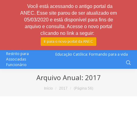
Você está acessando o antigo portal da
ANEC. Esse site parou de ser atualizado em
05/03/2020 e está disponível para fins de
arquivo e consulta. Acesse o novo portal
clicando no link a seguir:
Ir para o novo portal da ANEC
Restrito para
Educação Católica: Formando para a vida
Associadas
Funcionário
Arquivo Anual:
2017
Você está aqui:
Início
2017
(Página 56)