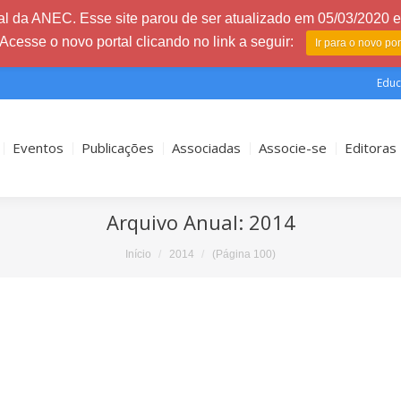
l da ANEC. Esse site parou de ser atualizado em 05/03/2020 e 
 Acesse o novo portal clicando no link a seguir:
Ir para o novo po
Educ
Eventos
Publicações
Associadas
Associe-se
Editoras
Arquivo Anual:
2014
Início
2014
(Página 100)