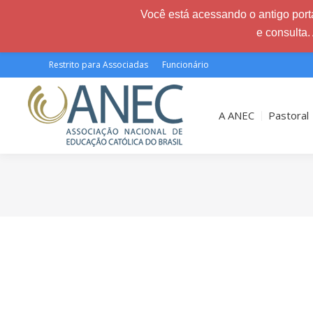
Você está acessando o antigo porta
e consulta.
Restrito para Associadas
Funcionário
A ANEC
Pastoral
Você está aqui: