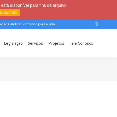
está disponível para fins de arquivo
rtal da ANEC
ação Católica: Formando para a vida
Legislação
Serviços
Projetos
Fale Conosco